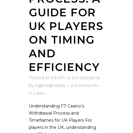
GUIDE FOR
UK PLAYERS
ON TIMING
AND
EFFICIENCY
Posted at 09:47h
in
Sin categoría
by
S@nA@ndres
0 Comments
0
Likes
Understanding F7 Casino’s
Withdrawal Process and
Timeframes for UK Players For
players in the UK, understanding