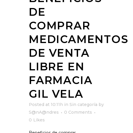
DE
COMPRAR
MEDICAMENTOS
DE VENTA
LIBRE EN
FARMACIA
GIL VELA
Posted at 10:11h
in
Sin categoría
by
S@nA@ndres
0 Comments
0
Likes
Beneficios de comprar