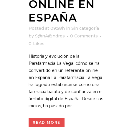
ONLINE EN
ESPAÑA
Posted at 09:58h
in
Sin categoría
by
S@nA@ndres
0 Comments
0
Likes
Historia y evolución de la
Parafarmacia La Vega: cómo se ha
convertido en un referente online
en España La Parafarmacia La Vega
ha logrado establecerse como una
farmacia barata y de confianza en el
ámbito digital de España. Desde sus
inicios, ha pasado por...
READ MORE