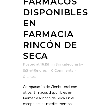
FÁRMACOS
DISPONIBLES
EN
FARMACIA
RINCÓN DE
SECA
Posted at 16:15h
in
Sin categoría
by
S@nA@ndres
0 Comments
0
Likes
Comparación de Clenbuterol con
otros fármacos disponibles en
Farmacia Rincón de Seca En el
campo de los medicamentos,