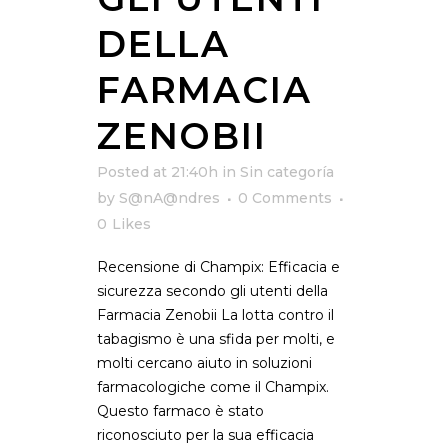
DELLA
FARMACIA
ZENOBII
Posted at 21:40h
in
Sin categoría
by
S@nA@ndres
0 Comments
0
Likes
Recensione di Champix: Efficacia e
sicurezza secondo gli utenti della
Farmacia Zenobii La lotta contro il
tabagismo è una sfida per molti, e
molti cercano aiuto in soluzioni
farmacologiche come il Champix.
Questo farmaco è stato
riconosciuto per la sua efficacia