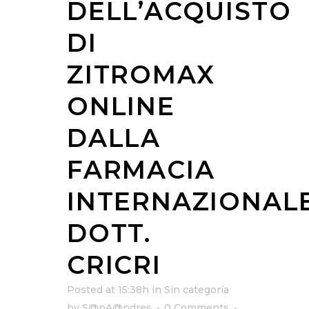
DELL’ACQUISTO
DI
ZITROMAX
ONLINE
DALLA
FARMACIA
INTERNAZIONAL
DOTT.
CRICRI
Posted at 15:38h
in
Sin categoría
by
S@nA@ndres
0 Comments