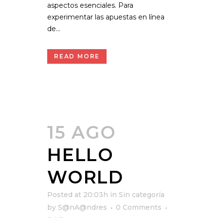
aspectos esenciales. Para
experimentar las apuestas en línea
de...
READ MORE
15 AGO
HELLO
WORLD
Posted at 20:03h
in
Sin categoría
by
S@nA@ndres
0 Comments