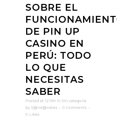
SOBRE EL
FUNCIONAMIEN
DE PIN UP
CASINO EN
PERÚ: TODO
LO QUE
NECESITAS
SABER
Posted at 12:19h
in
Sin categoría
by
S@nA@ndres
0 Comments
0
Likes