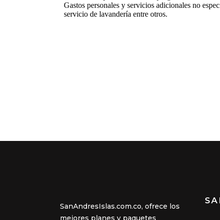
SA
SanAndresIslas.com.co, ofrece los
mejores planes y paquetes