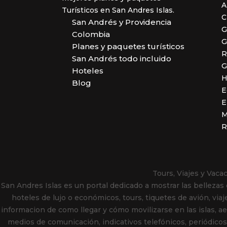
A
Turísticos en San Andres Islas.
C
San Andrés y Providencia
G
Colombia
G
Planes y paquetes turísticos
R
San Andrés todo incluido
G
Hoteles
H
Blog
E
E
M
R
Tours, Viajes y Vac
San Andres Islas es un portal dedicado a mostrar las bellezas
hoteles de lujo o económicos, tours, tiquetes de avión, viaj
informacion de como llegar y cómo movilizarse en las islas, aero
medios de comunicación, indicativos telefónicos, periódicos, 