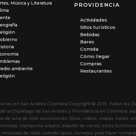
rtes, Música y Literatura
PROVIDENCIA
lima
ente
Actividades
eografía
Sitios turísticos
eligión
Bebidas
obierno
Bares
istoria
Comida
conomía
Cómo llegar
mblemas
Compras
edio ambiente
Restaurantes
eligión
aciones en San Andres Colombia
Copyright © 2015. Todos los D
 del archipiélago de San Andres y Providencia en Colombia; aqu
es de luna de miel, excursiones, fotos, videos, mapas, bares, r
líneas, transporte urbano, alquiler de carros, sitios turisticos
emisoras de radio, comida típica, consejos para hacer compras, 