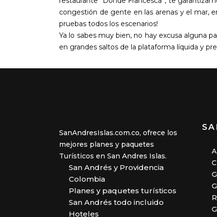
restaurante “Donde Francesca”, te garantizamo
congestión de gente en las arenas y el mar, en
pruebas todos los escenarios!
Ya lo sabes muy bien, no hay excusa alguna par
en grandes saltos de la plataforma líquida y prep
SA
SanAndresIslas.com.co, ofrece los
mejores planes y paquetes
A
Turísticos en San Andres Islas.
C
San Andrés y Providencia
G
Colombia
G
Planes y paquetes turísticos
R
San Andrés todo incluido
G
Hoteles