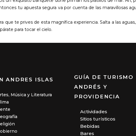
s un exquisito banquete done priman los platillos de mar. Ah,
tonces tu apuesta segura va por cuenta de las maravillosas agua
a que te prives de esta magnífica experiencia. Salta a las aguas
árate para tocar el cielo.
GUÍA DE TURISMO
N ANDRES ISLAS
ANDRÉS Y
rtes, Música y Literatura
PROVIDENCIA
lima
ente
Actividades
eografía
Sitios turísticos
eligión
Bebidas
obierno
Bares