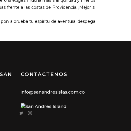
 pero si exiges mucha más tranquilidad y menos
s frente a las costas de Providencia. ¡Mejor si
, pon a prueba tu espíritu de aventura, despega
 SAN
CONTÁCTENOS
info@sanandresislas.com.co