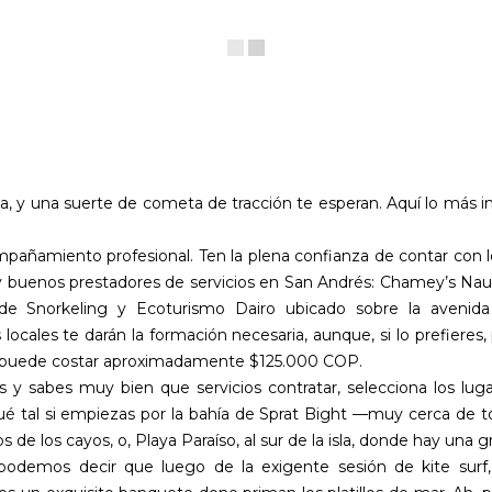
y una suerte de cometa de tracción te esperan. Aquí lo más impor
mpañamiento profesional. Ten la plena confianza de contar con lo 
buenos prestadores de servicios en San Andrés: Chamey’s Nautic
e Snorkeling y Ecoturismo Dairo ubicado sobre la avenida 
 locales te darán la formación necesaria, aunque, si lo prefieres
ra puede costar aproximadamente $125.000 COP.
 y sabes muy bien que servicios contratar, selecciona los lug
ué tal si empiezas por la bahía de Sprat Bight —muy cerca de to
de los cayos, o, Playa Paraíso, al sur de la isla, donde hay una g
podemos decir que luego de la exigente sesión de kite surf