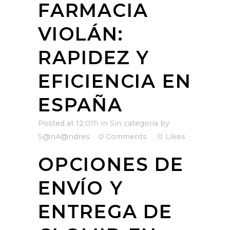
FARMACIA
VIOLÁN:
RAPIDEZ Y
EFICIENCIA EN
ESPAÑA
Posted at 12:01h
in
Sin categoría
by
S@nA@ndres
0 Comments
0
Likes
OPCIONES DE
ENVÍO Y
ENTREGA DE