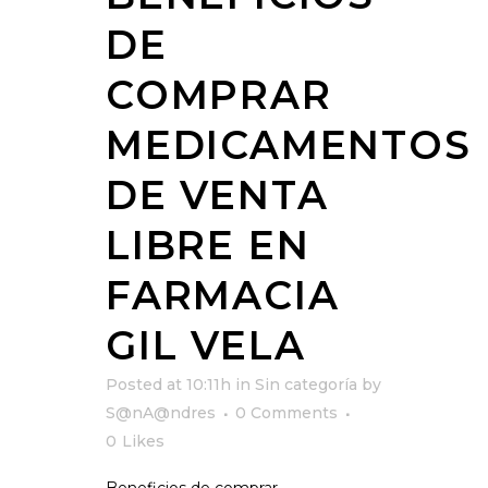
DE
COMPRAR
MEDICAMENTOS
DE VENTA
LIBRE EN
FARMACIA
GIL VELA
Posted at 10:11h
in
Sin categoría
by
S@nA@ndres
0 Comments
0
Likes
Beneficios de comprar