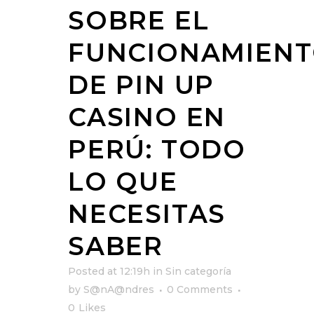
SOBRE EL
FUNCIONAMIEN
DE PIN UP
CASINO EN
PERÚ: TODO
LO QUE
NECESITAS
SABER
Posted at 12:19h
in
Sin categoría
by
S@nA@ndres
0 Comments
0
Likes