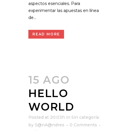
aspectos esenciales. Para
experimentar las apuestas en línea
de...
READ MORE
15 AGO
HELLO
WORLD
Posted at 20:03h
in
Sin categoría
by
S@nA@ndres
0 Comments