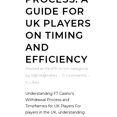
GUIDE FOR
UK PLAYERS
ON TIMING
AND
EFFICIENCY
Posted at 09:47h
in
Sin categoría
by
S@nA@ndres
0 Comments
0
Likes
Understanding F7 Casino’s
Withdrawal Process and
Timeframes for UK Players For
players in the UK, understanding