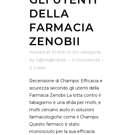
DELLA
FARMACIA
ZENOBII
Posted at 21:40h
in
Sin categoría
by
S@nA@ndres
0 Comments
0
Likes
Recensione di Champix: Efficacia e
sicurezza secondo gli utenti della
Farmacia Zenobii La lotta contro il
tabagismo è una sfida per molti, e
molti cercano aiuto in soluzioni
farmacologiche come il Champix.
Questo farmaco è stato
riconosciuto per la sua efficacia