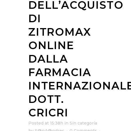
DELL’ACQUISTO
DI
ZITROMAX
ONLINE
DALLA
FARMACIA
INTERNAZIONAL
DOTT.
CRICRI
Posted at 15:38h
in
Sin categoría
by
S@nA@ndres
0 Comments