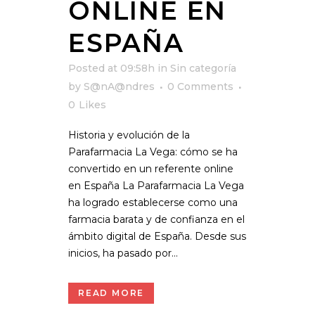
ONLINE EN
ESPAÑA
Posted at 09:58h
in
Sin categoría
by
S@nA@ndres
0 Comments
0
Likes
Historia y evolución de la
Parafarmacia La Vega: cómo se ha
convertido en un referente online
en España La Parafarmacia La Vega
ha logrado establecerse como una
farmacia barata y de confianza en el
ámbito digital de España. Desde sus
inicios, ha pasado por...
READ MORE