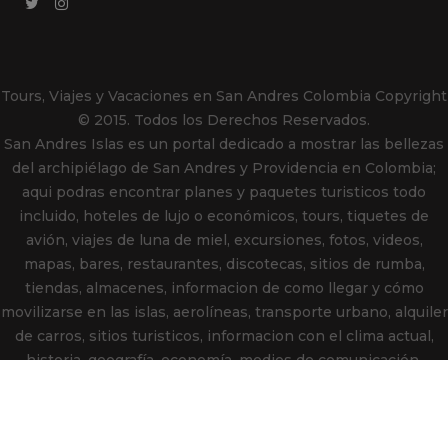
Tours, Viajes y Vacaciones en San Andres Colombia
Copyright
© 2015. Todos los Derechos Reservados.
San Andres Islas es un portal dedicado a mostrar las bellezas
del archipiélago de San Andres y Providencia en Colombia;
aqui podras encontrar planes y paquetes turisticos todo
incluido, hoteles de lujo o económicos, tours, tiquetes de
avión, viajes de luna de miel, excursiones, fotos, videos,
mapas, bares, restaurantes, discotecas, sitios de rumba,
tiendas, almacenes, informacion de como llegar y cómo
movilizarse en las islas, aerolíneas, transporte urbano, alquiler
de carros, sitios turisticos, informacion con el clima actual,
historia, geografía, economía, medios de comunicación,
indicativos telefónicos, periódicos, emisoras de radio, comida
típica, consejos para hacer compras, lugares de interés,
agencias de viajes, atractivos turisticos, ofertas, promociones