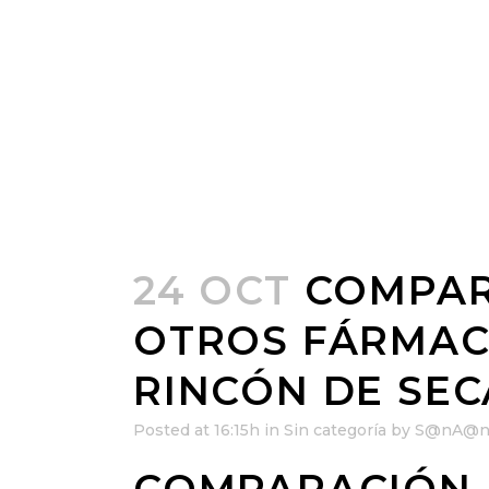
24 OCT
COMPAR
OTROS FÁRMAC
RINCÓN DE SEC
Posted at 16:15h
in
Sin categoría
by
S@nA@n