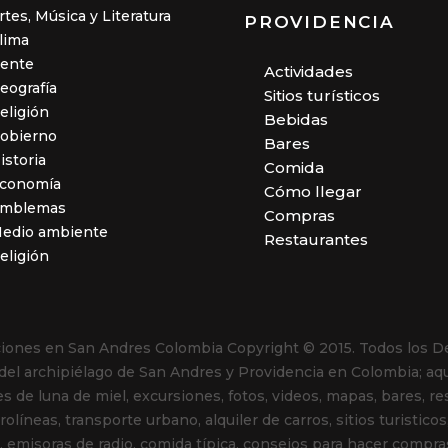
rtes, Música y Literatura
PROVIDENCIA
lima
ente
Actividades
eografía
Sitios turísticos
eligión
Bebidas
obierno
Bares
istoria
Comida
conomía
Cómo llegar
mblemas
Compras
edio ambiente
Restaurantes
eligión
aciones en San Andres Colombia
Copyright © 2015. Todos los D
 del archipiélago de San Andres y Providencia en Colombia; aqu
es de luna de miel, excursiones, fotos, videos, mapas, bares, r
líneas, transporte urbano, alquiler de carros, sitios turisticos
emisoras de radio, comida típica, consejos para hacer compras, 