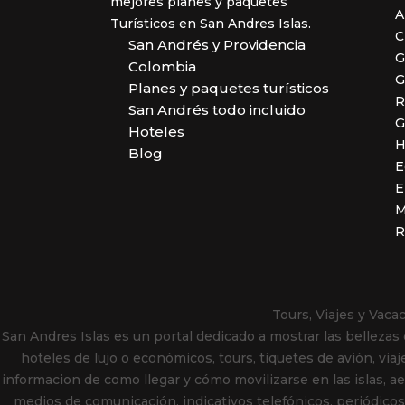
mejores planes y paquetes
A
Turísticos en San Andres Islas.
C
San Andrés y Providencia
G
Colombia
G
Planes y paquetes turísticos
R
San Andrés todo incluido
G
Hoteles
H
Blog
E
E
M
R
Tours, Viajes y Vac
San Andres Islas es un portal dedicado a mostrar las bellezas
hoteles de lujo o económicos, tours, tiquetes de avión, viaj
informacion de como llegar y cómo movilizarse en las islas, aero
medios de comunicación, indicativos telefónicos, periódicos, 