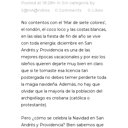
Posted at 18:28h
in
Sin categoría
by
S@nA@ndres
0 Comments
0
Likes
No contentos con el ‘Mar de siete colores’,
el rondón, el coco loco y las costas blancas,
en las islas la fiesta de fin de año se vive
con toda energía; diciembre en San
Andrés y Providencia es una de las
mejores épocas vacacionales y por eso los
isleños quieren dejarte muy bien en claro
que si te tomaste esa licencia tan
postergada no debes temer perderte toda
la magia navideña. Además, no hay que
olvidar que la mayoría de la población del
archipiélago es cristiana (católica o
protestante).
Pero ¿cómo se celebra la Navidad en San
Andrés y Providencia? Bien sabemos que