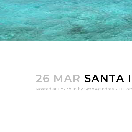
26 MAR
SANTA 
Posted at 17:27h
in
by
S@nA@ndres
0 Co