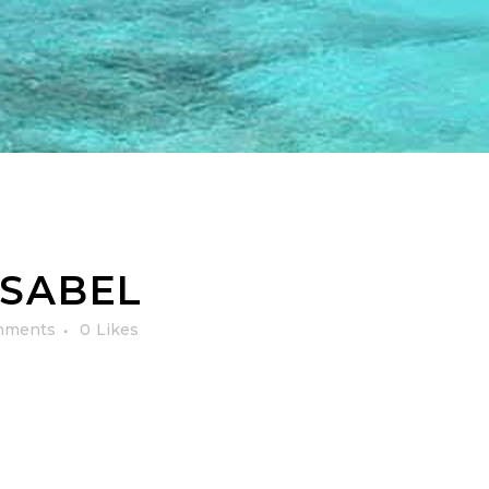
ISABEL
mments
0
Likes