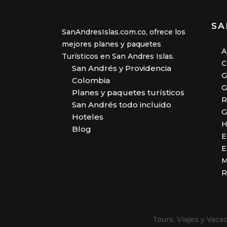
SA
SanAndresIslas.com.co, ofrece los
mejores planes y paquetes
A
Turísticos en San Andres Islas.
C
San Andrés y Providencia
G
Colombia
G
Planes y paquetes turísticos
R
San Andrés todo incluido
G
Hoteles
H
Blog
E
E
M
R
Tours, Viajes y Vac