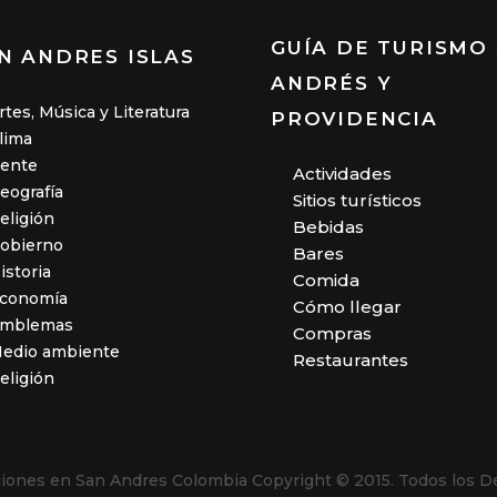
GUÍA DE TURISMO
N ANDRES ISLAS
ANDRÉS Y
rtes, Música y Literatura
PROVIDENCIA
lima
ente
Actividades
eografía
Sitios turísticos
eligión
Bebidas
obierno
Bares
istoria
Comida
conomía
Cómo llegar
mblemas
Compras
edio ambiente
Restaurantes
eligión
aciones en San Andres Colombia
Copyright © 2015. Todos los D