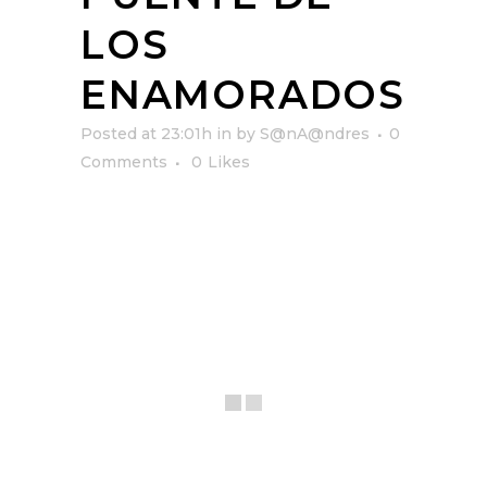
LOS
ENAMORADOS
Posted at 23:01h
in
by
S@nA@ndres
0
Comments
0
Likes