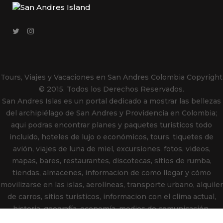
Tours, Viajes y Vacaciones en San Andres Colombia
Copyright
© 2015. Todos los Derechos Reservados.
San Andres Islas es un portal dedicado a mostrar las bellezas
del archipiélago de San Andres y Providencia en Colombia;
aqui podras encontrar planes y paquetes turisticos todo
incluido, hoteles de lujo o económicos, tours, tiquetes de
avión, viajes de luna de miel, excursiones, fotos, videos,
mapas, bares, restaurantes, discotecas, sitios de rumba,
tiendas, almacenes, informacion de como llegar y cómo
movilizarse en las islas, aerolíneas, transporte urbano, alquiler
de carros, sitios turisticos, informacion con el clima actual,
historia, geografía, economía, medios de comunicación,
indicativos telefónicos, periódicos, emisoras de radio, comida