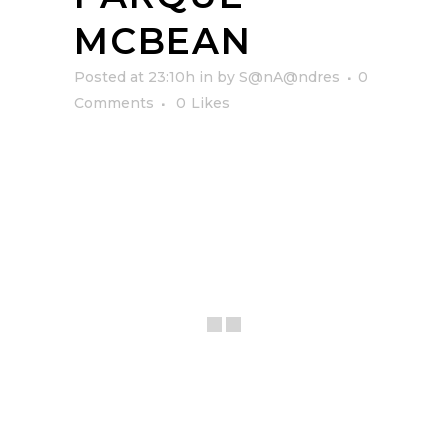
MCBEAN
Posted at 23:10h
in
by
S@nA@ndres
0
Comments
0
Likes