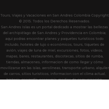
Tours, Viajes y Vacaciones en San Andres Colombia
Copyright
© 2015. Todos los Derechos Reservados.
San Andres Islas es un portal dedicado a mostrar las bellezas
del archipiélago de San Andres y Providencia en Colombia;
aqui podras encontrar planes y paquetes turisticos todo
incluido, hoteles de lujo o económicos, tours, tiquetes de
avión, viajes de luna de miel, excursiones, fotos, videos,
mapas, bares, restaurantes, discotecas, sitios de rumba,
tiendas, almacenes, informacion de como llegar y cómo
movilizarse en las islas, aerolíneas, transporte urbano, alquiler
de carros, sitios turisticos, informacion con el clima actual,
historia, geografía, economía, medios de comunicación,
indicativos telefónicos, periódicos, emisoras de radio, comida
típica, consejos para hacer compras, lugares de interés,
agencias de viajes, atractivos turisticos, ofertas, promociones
y en general toda la información que necesitas para planear
unas inolvidables vacaciones en las Islas de San Andres y