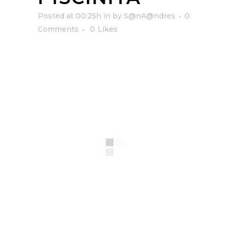
Posted at 00:25h
in
by
S@nA@ndres
0
Comments
0
Likes