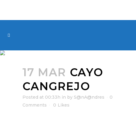
17 MAR
CAYO
CANGREJO
Posted at 00:33h
in
by
S@nA@ndres
0
Comments
0
Likes