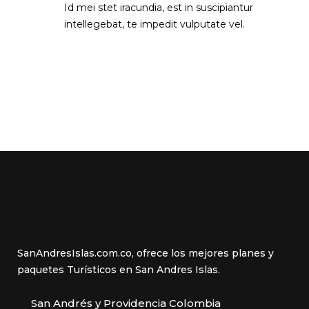
Id mei stet iracundia, est in suscipiantur
intellegebat, te impedit vulputate vel.
SanAndresIslas.com.co, ofrece los mejores planes y
paquetes Turísticos en San Andres Islas.
San Andrés y Providencia Colombia