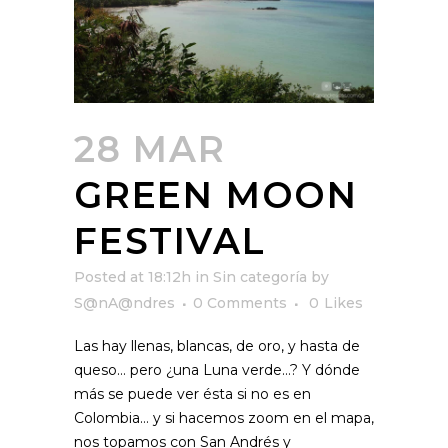
28 MAR
GREEN MOON
FESTIVAL
Posted at 18:12h
in
Sin categoría
by
S@nA@ndres
0 Comments
0
Likes
Las hay llenas, blancas, de oro, y hasta de
queso… pero ¿una Luna verde…? Y dónde
más se puede ver ésta si no es en
Colombia… y si hacemos zoom en el mapa,
nos topamos con San Andrés y